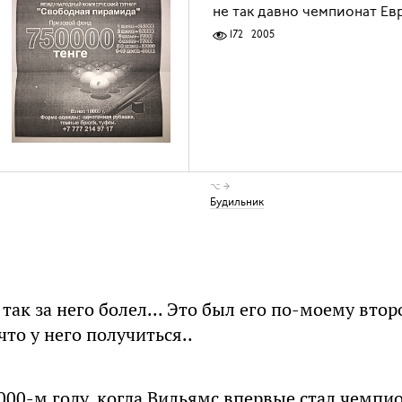
не так давно чемпионат Е
172
2005
⌥ →
Будильник
ак за него болел... Это был его по-моему втор
что у него получиться..
000-м году, когда Вильямс впервые стал чемпи