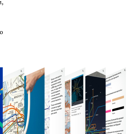
м,
но