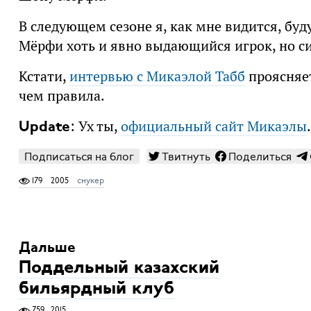
В следующем сезоне я, как мне видится, буд
Мёрфи хоть и явно выдающийся игрок, но с
Кстати,
интервью с Микаэлой Табб
проясняет
чем правила.
: Ух ты,
официальный сайт Микаэлы
.
Update
Подписаться на блог
Твитнуть
Поделиться
179
2005
снукер
Дальше
Поддельный казахский
бильярдный клуб
759
2015