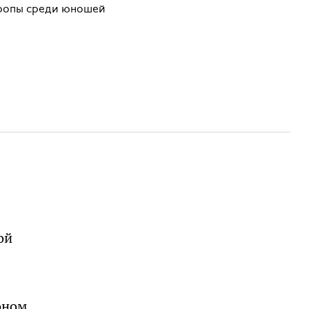
вропы среди юношей
ой
оном,