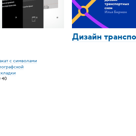
Дизайн трансп
акат с символами
пографской
складки
×
40