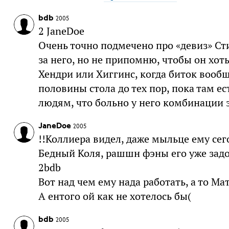
bdb
2005
2 JaneDoe
Очень точно подмечено про «девиз» Сти
за него, но не припомню, чтобы он хоть
Хендри или Хиггинс, когда биток вообщ
половины стола до тех пор, пока там е
людям, что больно у него комбинации 
JaneDoe
2005
!!Коллиера видел, даже мыльце ему сег
Бедный Коля, рашшн фэны его уже задол
2bdb
Вот над чем ему нада работать, а то Ма
А ентого ой как не хотелось бы(
bdb
2005