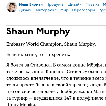
Продукты
Дизайн
Музыка
М
Илья Бирман
Дизайн
Интерфейс
Мир
Переговоры
Рус
Shaun Murphy
Embassy World Champion, Shaun Murphy.
Если вкратце, то — охренеть.
Я болел за Стивенса. В самом конце Мёрфи не
тоже несказанно. Конечно, Стивенсу было оч
сложилось впечатление, что в течение всего 
то ли просто был не в своей тарелке; каждый
что он сейчас заплачет. Вообще, жалко Мэть
за турнир — неудавшиеся 147 в полуфинале 
Шону Мёрфи.