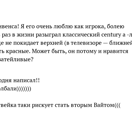
венса! Я его очень люблю как игрока, болею
 раз в жизни разыграл классический century а -
е не покидает верхней (в телевизоре — ближне
сть красные. Может быть, он потому и нравится
затейливые?
одня написал!!
бали)))))))
твейка таки рискует стать вторым Вайтом(((