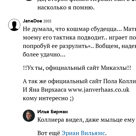
насколько я помню.
JaneDoe
2005
Не думала, что кошмар сбудецца... Мат
моему его тактика подводит.. играет п
попробуй ее разрулить».. Вобщем, наде
более удачно...
!!Ух ты, официальный сайт Микаэлы!!
А так же официальный сайт Пола Коллие
И Яна Вирхааса www.janverhaas.co.uk
кому интересно ;)
Илья Бирман
Коллиера видел, даже мыльце ему с
Вот ещё
Эриан Вильямс
.