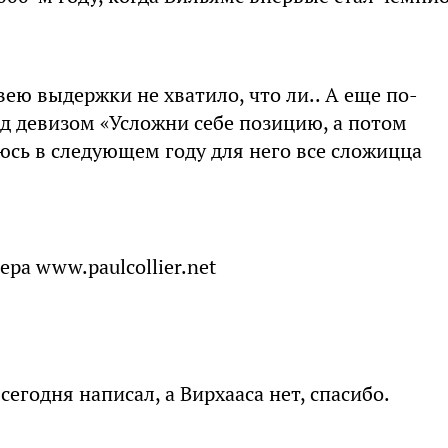
вею выдержки не хватило, что ли.. А еще по-
од девизом «Усложни себе позицию, а потом
юсь в следующем году для него все сложицца
ра www.paulcollier.net
егодня написал, а Вирхааса нет, спасибо.