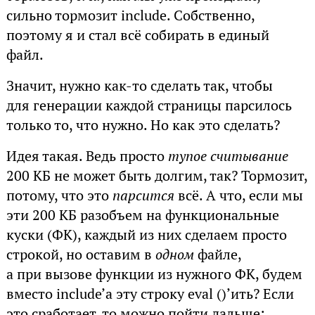
сильно тормозит include. Собственно,
поэтому я и стал всё собирать в единый
файл.
Значит, нужно как-то сделать так, чтобы
для генерации каждой страницы парсилось
только то, что нужно. Но как это сделать?
Идея такая. Ведь просто
тупое считывание
200 КБ не может быть долгим, так? Тормозит,
потому, что это
парсится
всё. А что, если мы
эти 200 КБ разобъем на функциональные
куски (ФК), каждый из них сделаем просто
строкой, но оставим в
одном
файле,
а при вызове функции из нужного ФК, будем
вместо include’а эту строку eval ()’ить? Если
это сработает, то можно пойти дальше: