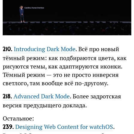
Introducing Dark Mode
. Всё про новый
210.
тёмный режим: как подбираются цвета, как
рисуются темы, как адаптируются иконки.
Тёмный режим — это не просто инверсия
светлого, там вообще всё по-другому.
Advanced Dark Mode
. Более задротская
218.
версия предудыщего доклада.
Остальное:
Designing Web Content for watchOS
.
239.