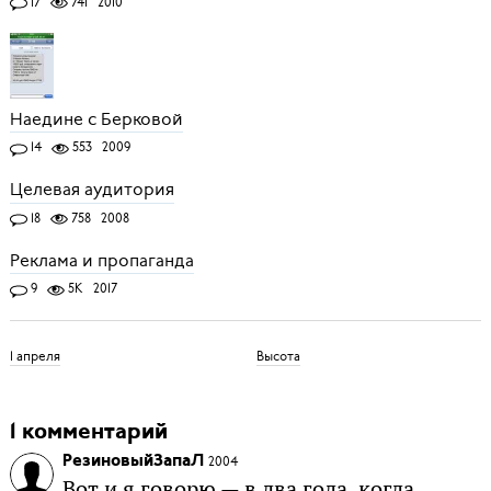
17
741
2010
Наедине с Берковой
14
553
2009
Целевая аудитория
18
758
2008
Реклама и пропаганда
9
5K
2017
1 апреля
Высота
1 комментарий
РезиновыйЗапаЛ
2004
Вот и я говорю — в два года, когда