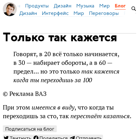
Продукты
Дизайн
Музыка
Мир
я Бирман
Блог
Дизайн
Интерфейс
Мир
Переговоры
Русск
Только так кажется
Говорят, в 20 всё только начинается,
в 30 — набирает обороты, а в 60 —
предел... но это только
так кажется
когда ты переходишь за 100
© Реклама ВАЗ
При этом
имеется в виду
, что когда ты
переходишь за сто, так
перестаёт казаться
.
Подписаться на блог
Твитнуть
Поделиться
Отправить