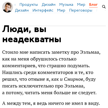
Продукты
Дизайн
Музыка
Мир
я Бирман
Блог
Дизайн
Интерфейс
Мир
Переговоры
Русск
Люди, вы
неадекватны
Стоило мне написать заметку про Ээльмаа,
как на меня обрушилось столько
комментариев, что страшно подумать.
Нашлись среди комментаторов и те, кто
решил, что отныне я,
как и Смирнов
, буду
писать исключительно про Ээльмаа,
а потому, читать меня больше не следует.
А между тем, я ведь ничего не имел в виду.