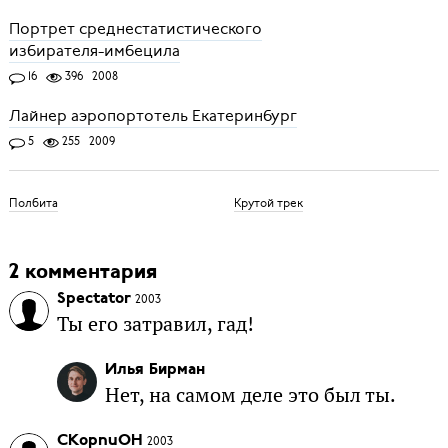
Портрет среднестатистического
избирателя-имбецила
16
396
2008
Лайнер аэропортотель Екатеринбург
5
255
2009
Полбита
Крутой трек
2 комментария
Spectator
2003
Ты его затравил, гад!
Илья Бирман
Нет, на самом деле это был ты.
CKopnuOH
2003