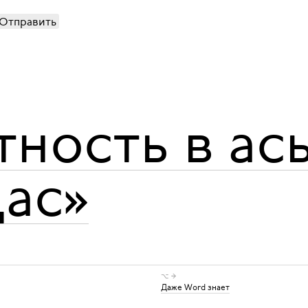
Отправить
ность в ас
щас»
⌥ →
Даже Word знает