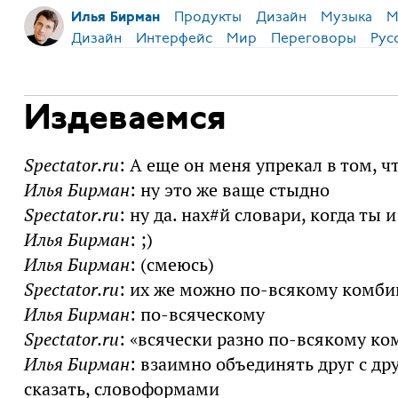
Продукты
Дизайн
Музыка
М
Илья Бирман
Дизайн
Интерфейс
Мир
Переговоры
Рус
Издеваемся
Spectator.ru
: А еще он меня упрекал в том, ч
Илья Бирман
: ну это же ваще стыдно
Spectator.ru
: ну да. нах#й словари, когда ты
Илья Бирман
: ;)
Илья Бирман
: (смеюсь)
Spectator.ru
: их же можно по-всякому комби
Илья Бирман
: по-всяческому
Spectator.ru
: «всячески разно по-всякому к
Илья Бирман
: взаимно объединять друг с дру
сказать, словоформами