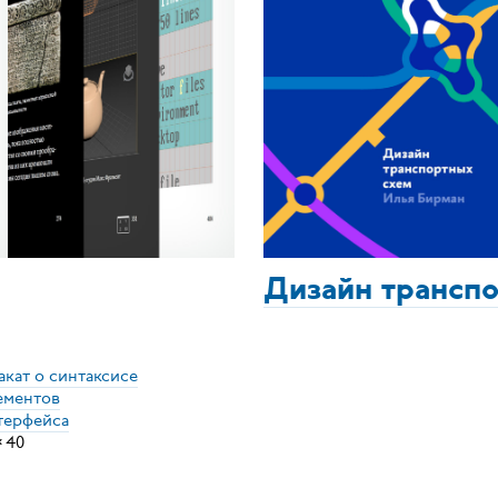
Дизайн трансп
акат о синтаксисе
ементов
терфейса
×
40