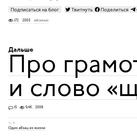
Подписаться на блог
Твитнуть
Поделиться
172
2003
айсикью
Дальше
Про грамот
и слово «
15
9,4K
2008
⌥ ←
Один абзац из жизни