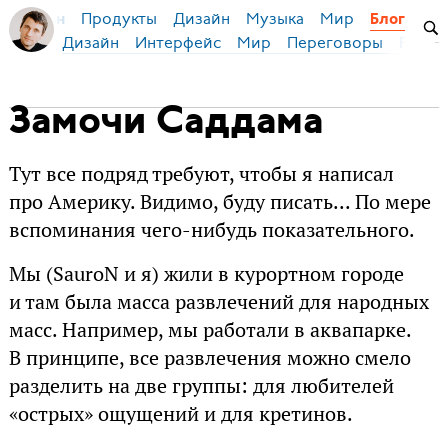
Продукты
Дизайн
Музыка
Мир
я Бирман
Блог
Дизайн
Интерфейс
Мир
Переговоры
Русск
Замочи Саддама
Тут все подряд требуют, чтобы я написал
про Америку. Видимо, буду писать... По мере
вспоминания чего-нибудь показательного.
Мы (SauroN и я) жили в курортном городе
и там была масса развлечений для народных
масс. Например, мы работали в аквапарке.
В принципе, все развлечения можно смело
разделить на две группы: для любителей
«острых» ощущений и для кретинов.