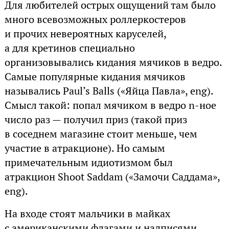
Для любителей острых ощущений там было
много всевозможных роллеркостеров
и прочих невероятных каруселей,
а для кретинов специально
организовывались кидания мячиков в ведро.
Самые популярные кидания мячиков
назывались Paul’s Balls («Яйца Павла», eng).
Смысл такой: попал мячиком в ведро n-ное
число раз — получил приз (такой приз
в соседнем магазине стоит меньше, чем
участие в атракционе). Но самым
примечательным идиотизмом был
атракцион Shoot Saddam («Замочи Саддама»,
eng).
На входе стоят мальчики в майках
с американскими флагами и надписями