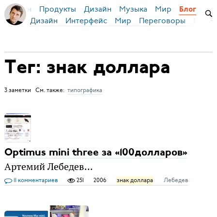
Продукты
Дизайн
Музыка
Мир
я Бирман
Блог
Дизайн
Интерфейс
Мир
Переговоры
Русск
Тег: знак доллара
3 заметки См. также:
типографика
Optimus mini three за «100долларов»
Артемий Лебедев...
11 комментариев
251
2006
знак доллара
Лебедев