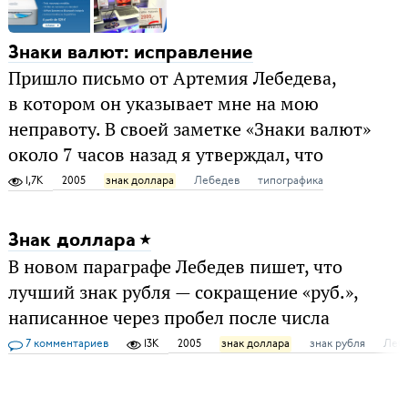
Знаки валют: исправление
Пришло письмо от Артемия Лебедева,
в котором он указывает мне на мою
неправоту. В своей заметке «Знаки валют»
около 7 часов назад я утверждал, что
1,7K
2005
знак доллара
Лебедев
типографика
Знак доллара
В новом параграфе Лебедев пишет, что
лучший знак рубля — сокращение «руб.»,
написанное через пробел после числа
7 комментариев
13K
2005
знак доллара
знак рубля
Леб