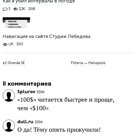
Как я убил интервалы в погоде
3
3,3K
2018
Навигация на сайте Студии Лебедева
1,1K
2012
e2 Oranda SE
Filteria — Heliopolis
11 комментариев
Splurov
2006
«100$» читается быстрее и проще,
чем «$100»
dull.ru
2006
О да! Тёму опять прижучили!