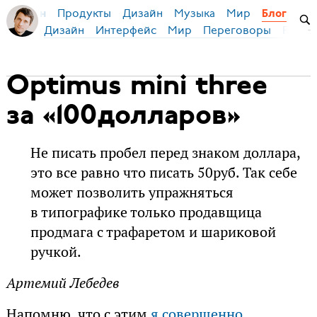
Продукты
Дизайн
Музыка
Мир
я Бирман
Блог
Дизайн
Интерфейс
Мир
Переговоры
Русск
Optimus mini three
за «100долларов»
Не писать пробел перед знаком доллара,
это все равно что писать 50руб. Так себе
может позволить упражняться
в типографике только продавщица
продмага с трафаретом и шариковой
ручкой.
Артемий Лебедев
Напомню, что с этим
я совершенно