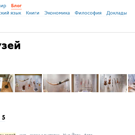
ир
Блог
ский язык
Книги
Экономика
Философия
Доклады
узей
 5
ен-музей
мир
музеи и выставки
Нью-Йорк
фото