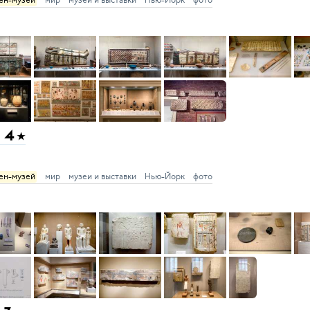
 4
ен-музей
мир
музеи и выставки
Нью-Йорк
фото