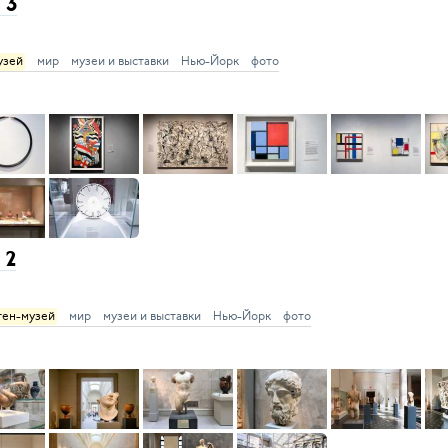
 3
узей
мир
музеи и выставки
Нью-Йорк
фото
 2
ен-музей
мир
музеи и выставки
Нью-Йорк
фото