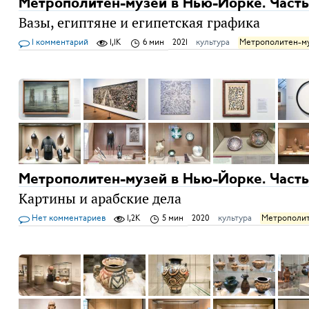
Метрополитен-музей в Нью-Йорке. Часть
Вазы, египтяне и египетская графика
1 комментарий
1,1K
6 мин
2021
культура
Метрополитен-м
Метрополитен-музей в Нью-Йорке. Часть
Картины и арабские дела
Нет комментариев
1,2K
5 мин
2020
культура
Метрополит