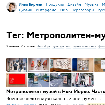
Продукты
Дизайн
Музыка
М
Илья Бирман
Дизайн
Интерфейс
Мир
Переговоры
Рус
Тег: Метрополитен-м
5 заметок См. также:
Нью-Йорк
культура
мир
музеи и выставки
фото
Метрополитен-музей в Нью-Йорке. Часть
Военное дело и музыкальные инструменты
Нет комментариев
1,3K
5 мин
2021
культура
Метрополит