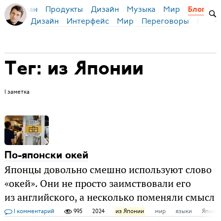
Продукты
Дизайн
Музыка
Мир
ья Бирман
Блог
Дизайн
Интерфейс
Мир
Переговоры
Русск
Тег: из Японии
1 заметка
По-японски окей
Японцы довольно смешно используют слово
«окей». Они не просто заимствовали его
из английского, а несколько поменяли смысл
1 комментарий
995
2024
из Японии
мир
языки
Япони