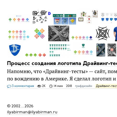
Процесс создания логотипа Драйвинг-тес
Напомню, что «Драйвинг-тесты» — сайт, по
по вождению в Америке. Я сделал логотип и
3 комментария
2K
14 мин
2018
графдизайн
Драйвинг-тес
© 2002
...
2026
ilyabirman@ilyabirman.ru