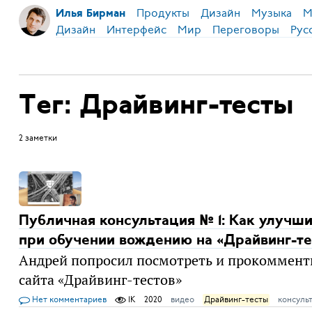
Продукты
Дизайн
Музыка
М
Илья Бирман
Дизайн
Интерфейс
Мир
Переговоры
Рус
Тег: Драйвинг-тесты
2 заметки
Публичная консультация № 1: Как улучш
при обучении вождению на «Драйвинг-те
Андрей попросил посмотреть и прокомменти
сайта «Драйвинг-тестов»
Нет комментариев
1K
2020
видео
Драйвинг-тесты
консуль