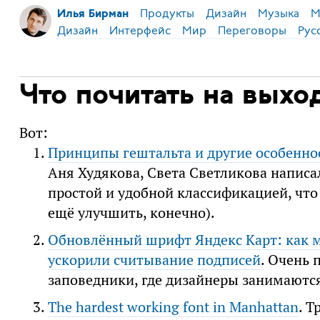
Продукты
Дизайн
Музыка
М
Илья Бирман
Дизайн
Интерфейс
Мир
Переговоры
Рус
Что почитать на выхо
Вот:
Принципы гештальта и другие особенно
Аня Худякова, Света Светликова написа
простой и удобной классификацией, что я
ещё улучшить, конечно).
Обновлённый шрифт Яндекс Карт: как 
ускорили считывание подписей
. Очень 
заповедники, где дизайнеры занимаютс
The hardest working font in Manhattan
. Т