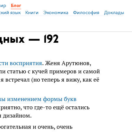
ир
Блог
ский язык
Книги
Экономика
Философия
Доклады
дных — 192
сти восприятия
. Женя Арутюнов,
ли статью с кучей примеров и самой
 встречал (но теперь я вижу, как её
мы изменением формы букв
приятно, что где-то ещё остались
я дизайном.
рогательная и очень, очень