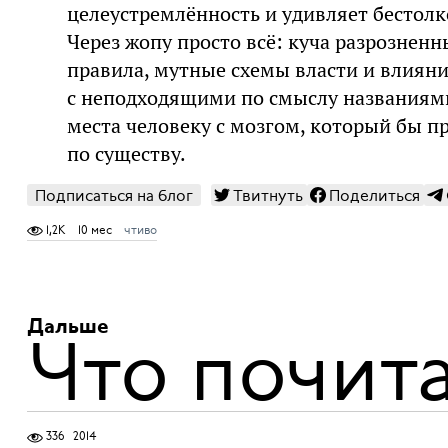
целеустремлённость и удивляет бестолк
Через жопу просто всё: куча разрознен
правила, мутные схемы власти и влияни
с неподходящими по смыслу названиями
места человеку с мозгом, который бы п
по существу.
Подписаться на блог
Твитнуть
Поделиться
1,2K
10 мес
чтиво
Дальше
Что почита
336
2014