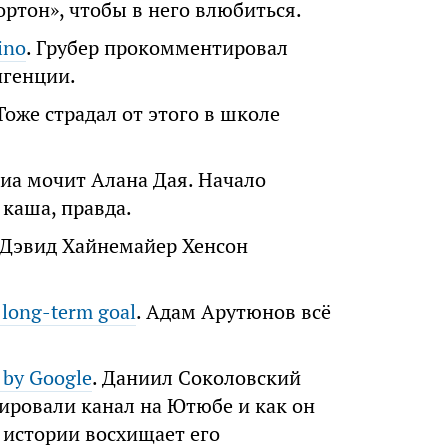
ртон», чтобы в него влюбиться.
ino
. Грубер прокомментировал
игенции.
 Тоже страдал от этого в школе
тиа мочит Алана Дая. Начало
 каша, правда.
 Дэвид Хайнемайер Хенсон
e long-term goal
. Адам Арутюнов всё
 by Google
. Даниил Соколовский
кировали канал на Ютюбе и как он
й истории восхищает его