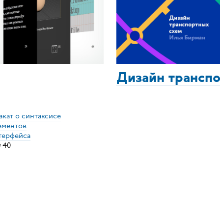
Дизайн трансп
акат о синтаксисе
ементов
терфейса
×
40