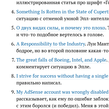
иллюстрированная статья про шрифт «Го
Something Is Rotten in the State of Cupert
ситуацию с отменой умной Эпл-интелл
О двух видах силы, и почему это плохо
.
и что-то подобное вертелось в голове.
A Responsibility to the Industry
. Луи Ман
бодрое, но во второй половине какая-то
The great falls of Boeing, Intel, and Apple
.
комментирует ситуацию в Эпле.
I strive for success without having a singl
правильно написал.
My AdSense account was wrongly disabled
рассказывает, как ему по ошибке забло
с этим боролся (и победил). Меня в это