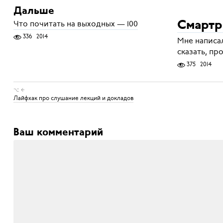
Дальше
Что почитать на выходных — 100
Смартр
336
2014
Мне написа
сказать, пр
375
2014
⌥ ←
Лайфхак про слушание лекций и докладов
Ваш комментарий