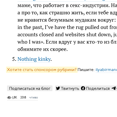
маме, что работает в секс-индустрии. На
а про то, как страшно жить, если тебе в
не нравится безумным мудакам вокруг: «W
in the past, I’ve have the rug pulled out 
accounts closed and websites shut down, j
who I was». Если вдруг у вас кто-то из б
обнимите их скорее.
Nothing kinky
.
Хотите стать спонсором рубрики?
Пишите:
ilyabirman
Подписаться на блог
Твитнуть
Поделиться
1,8K
2018
чтиво