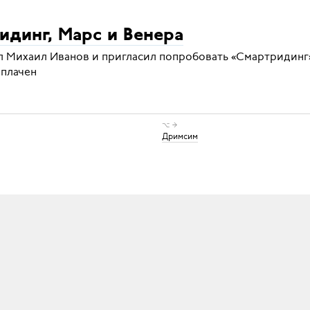
идинг, Марс и Венера
л Михаил Иванов и пригласил попробовать «Смартридинг» 
оплачен
⌥ →
Дримсим