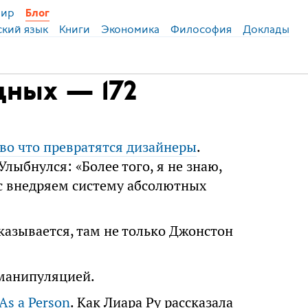
ир
Блог
ский язык
Книги
Экономика
Философия
Доклады
дных — 172
 во что превратятся дизайнеры
.
лыбнулся: «Более того, я не знаю,
ас внедряем систему абсолютных
Оказывается, там не только Джонстон
 манипуляцией.
As a Person
. Как Лиара Ру рассказала