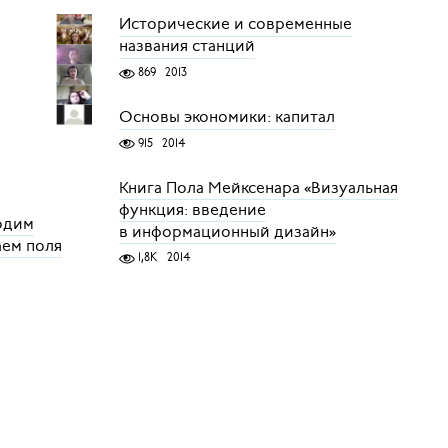
Исторические и современные
названия станций
869
2013
Основы экономики: капитал
915
2014
Книга Пола Мейксенара «Визуальная
функция: введение
водим
в информационный дизайн»
аем поля
1,8K
2014