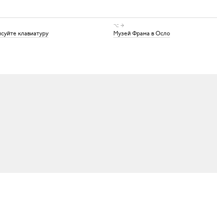
⌥ →
исуйте клавиатуру
Музей Фрама в Осло