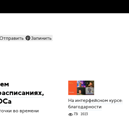
Отправить
Запинить
аем
расписаниях,
На интерфейсном курсе:
ОСа
благодарности
точки во времени
731
2023