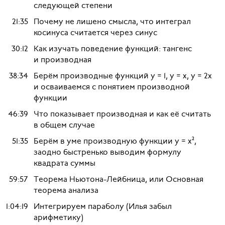
следующей степени
21:35
Почему не лишено смысла, что интеграл
косинуса считается через синус
30:12
Как изучать поведение функций: тангенс
и производная
38:34
Берём производные функций y = 1, y = x, y = 2x
и осваиваемся с понятием производной
функции
46:39
Что показывает производная и как её считать
в общем случае
51:35
Берём в уме производную функции y = x²,
заодно быстренько выводим формулу
квадрата суммы
59:57
Теорема Ньютона-Лейбница, или Основная
теорема анализа
1:04:19
Интегрируем параболу (Илья забыл
арифметику)