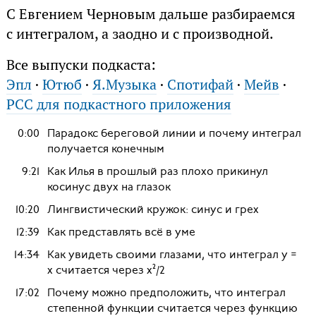
С Евгением Черновым дальше разбираемся
с интегралом, а заодно и с производной.
Все выпуски подкаста:
Эпл
·
Ютюб
·
Я.Музыка
·
Спотифай
·
Мейв
·
РСС для подкастного приложения
0:00
Парадокс береговой линии и почему интеграл
получается конечным
9:21
Как Илья в прошлый раз плохо прикинул
косинус двух на глазок
10:20
Лингвистический кружок: синус и грех
12:39
Как представлять всё в уме
14:34
Как увидеть своими глазами, что интеграл y =
x считается через x²/2
17:02
Почему можно предположить, что интеграл
степенной функции считается через функцию