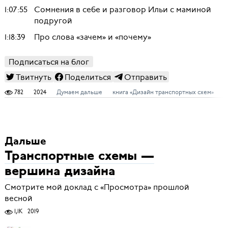
1:07:55
Сомнения в себе и разговор Ильи с маминой
подругой
1:18:39
Про слова «зачем» и «почему»
Подписаться на блог
Твитнуть
Поделиться
Отправить
782
2024
Думаем дальше
книга «Дизайн транспортных схем»
к
Дальше
Транспортные схемы —
вершина дизайна
Смотрите мой доклад с «Просмотра» прошлой
весной
1,1K
2019