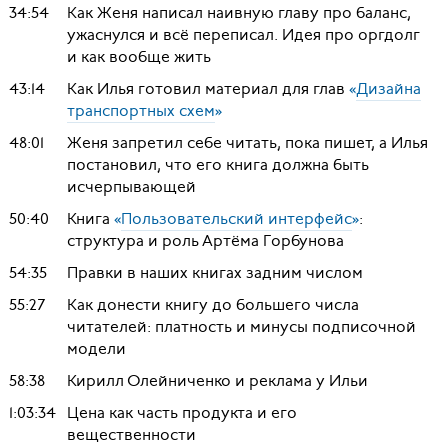
34:54
Как Женя написал наивную главу про баланс,
ужаснулся и всё переписал. Идея про оргдолг
и как вообще жить
43:14
Как Илья готовил материал для глав
«
Дизайна
транспортных схем
»
48:01
Женя запретил себе читать, пока пишет, а Илья
постановил, что его книга должна быть
исчерпывающей
50:40
Книга
«
Пользовательский интерфейс
»
:
структура и роль Артёма Горбунова
54:35
Правки в наших книгах задним числом
55:27
Как донести книгу до большего числа
читателей: платность и минусы подписочной
модели
58:38
Кирилл Олейниченко и реклама у Ильи
1:03:34
Цена как часть продукта и его
вещественности