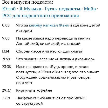
Все выпуски подкаста:
Ютюб
·
Я.Музыка
·
Гугль-подкасты
·
Мейв
·
РСС для подкастного приложения
0:00
Что за
книжку написал Женя
и где конец этой
истории
9:06
На какие языки надо переводить книги?
Английский, китайский, испанский
13:14
Сборник эссе или настоящая книга?
21:59
Что значит название «Сложный дизайнер»
23:38
Илье не нравится «Будь проще, и люди
потянутся», а Женя объясняет, что это значит.
Обсуждаем социализацию и разговоры
ни о чём
29:37
Кирпичи в кофейне
33:21
Лайфхак как избавиться от проблемы
со структурой