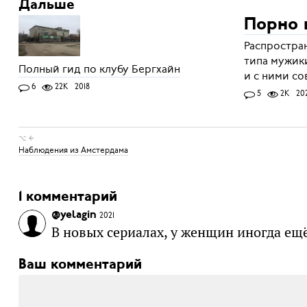
Дальше
Порно 
Распростран
типа мужики
Полный гид по клубу Бергхайн
и с ними со
6
22K
2018
5
2K
20
⌥ ←
Наблюдения из Амстердама
1 комментарий
@yelagin
2021
В новых сериалах, у женщин иногда ещ
Ваш комментарий