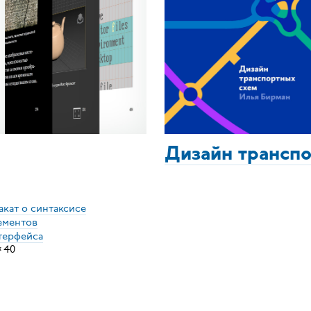
Дизайн трансп
акат о синтаксисе
ементов
терфейса
×
40