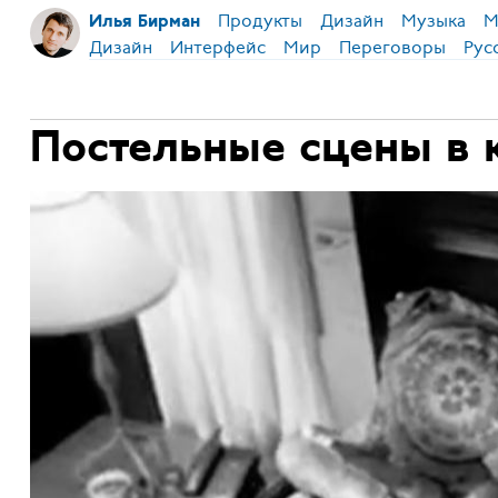
Продукты
Дизайн
Музыка
М
Илья Бирман
Дизайн
Интерфейс
Мир
Переговоры
Рус
Постельные сцены в 