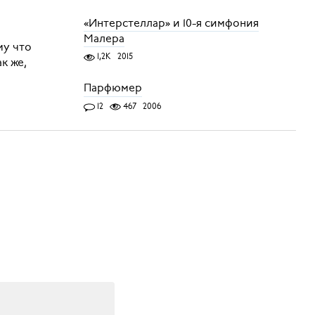
«Интерстеллар» и 10-я симфония
Малера
му что
1,2K
2015
к же,
Парфюмер
12
467
2006