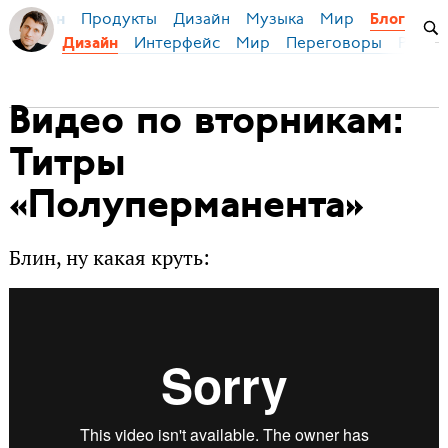
Продукты
Дизайн
Музыка
Мир
я Бирман
Блог
Интерфейс
Мир
Переговоры
Русск
Дизайн
Видео по вторникам:
Титры
«Полуперманента»
Блин, ну какая круть: