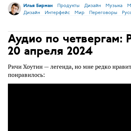
Продукты
Дизайн
Музыка
М
Илья Бирман
Дизайн
Интерфейс
Мир
Переговоры
Рус
Аудио по четвергам: 
20 апреля 2024
Ричи Хоутин — легенда, но мне редко нравитс
понравилось: