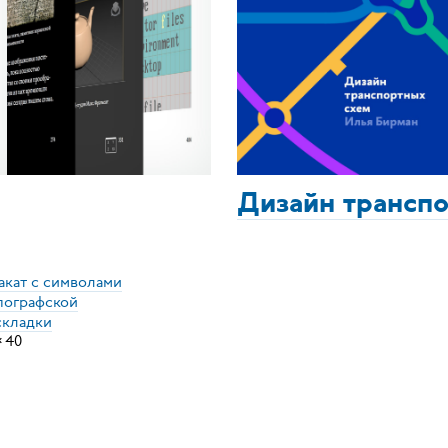
Дизайн трансп
акат с символами
пографской
складки
×
40