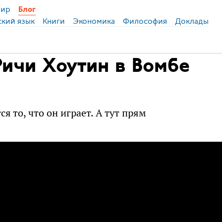
ир
Блог
ский язык
Книги
Экономика
Философия
Доклады
Ричи Хоутин в Вомбе
я то, что он играет. А тут прям