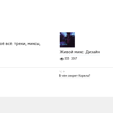
оё всё: треки, миксы,
Живой микс: Дизайн
533
2017
⌥ →
В чём секрет Корела?