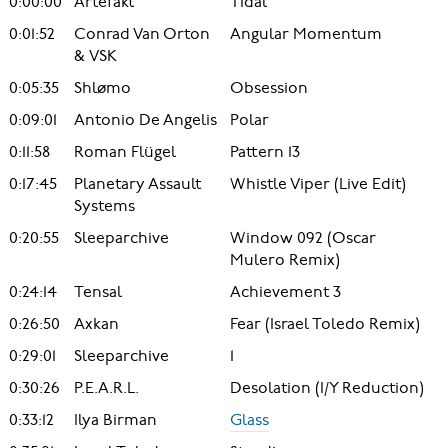
0:00:00
Artefakt
Tidal
0:01:52
Conrad Van Orton
Angular Momentum
& VSK
0:05:35
Shlømo
Obsession
0:09:01
Antonio De Angelis
Polar
0:11:58
Roman Flügel
Pattern 13
0:17:45
Planetary Assault
Whistle Viper (Live Edit)
Systems
0:20:55
Sleeparchive
Window 092 (Oscar
Mulero Remix)
0:24:14
Tensal
Achievement 3
0:26:50
Axkan
Fear (Israel Toledo Remix)
0:29:01
Sleeparchive
1
0:30:26
P.E.A.R.L.
Desolation (I/Y Reduction)
0:33:12
Ilya Birman
Glass