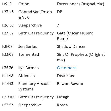
1:19:10
Orion
Forerunner (Original Mix)
1:23:43
Conrad Van Orton
DP
& VSK
1:26:56
Sleeparchive
7
1:27:52
Birth Of Frequency
Gate (Oscar Mulero
Remix)
1:31:08
Jen Series
Shadow Dancer
1:33:08
Tørmented
Sins Of Prophets (Original
mix)
1:35:36
Ilya Birman
Octomore
1:41:48
Alderaan
Disturbed
1:44:13
Planetary Assault
Bawoo Bawoo
Systems
1:49:04
Birth Of Frequency
Design
1:53:52
Sleeparchive
Roses