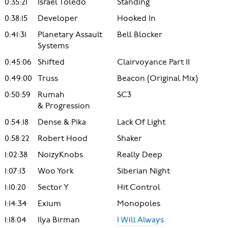
0:35:21
Israel Toledo
Standing
0:38:15
Developer
Hooked In
0:41:31
Planetary Assault
Bell Blocker
Systems
0:45:06
Shifted
Clairvoyance Part II
0:49:00
Truss
Beacon (Original Mix)
0:50:59
Rumah
SC3
& Progression
0:54:18
Dense & Pika
Lack Of Light
0:58:22
Robert Hood
Shaker
1:02:38
NoizyKnobs
Really Deep
1:07:13
Woo York
Siberian Night
1:10:20
Sector Y
Hit Control
1:14:34
Exium
Monopoles
1:18:04
Ilya Birman
I Will Always