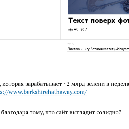
Текст поверх фо
4K
2017
⌥ →
Листаю книгу Betűművészet («Искусст
, которая зарабатывает ~2 млрд зелени в недел
ps://www.berkshirehathaway.com/
т благодаря тому, что сайт выглядит солидно?