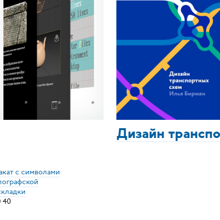
Дизайн трансп
акат с символами
пографской
складки
×
40