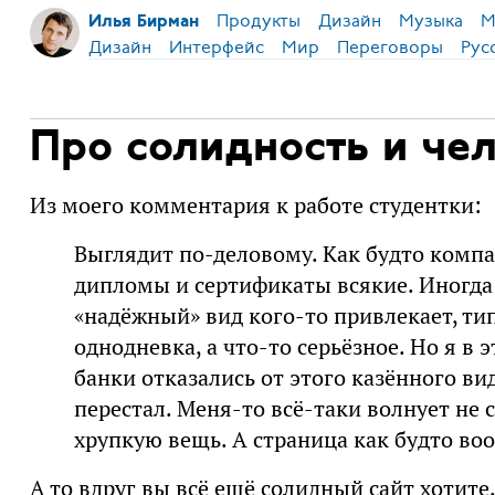
Продукты
Дизайн
Музыка
М
Илья Бирман
Дизайн
Интерфейс
Мир
Переговоры
Рус
Про солидность и че
Из моего комментария к работе студентки:
Выглядит по-деловому. Как будто компан
дипломы и сертификаты всякие. Иногда 
«надёжный» вид кого-то привлекает, тип
однодневка, а что-то серьёзное. Но я в э
банки отказались от этого казённого ви
перестал. Меня-то всё-таки волнует не 
хрупкую вещь. А страница как будто воо
А то вдруг вы всё ещё солидный сайт хотите