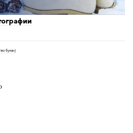
тографии
во букв»)
ю