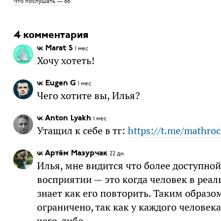
Что послушать — 88
4 комментария
Marat S
1 мес
Хочу хотеть!
Eugen G
1 мес
Чего хотите вы, Илья?
Anton Lyakh
1 мес
Утащил к себе в тг:
https://t.me/mathroc
Артём Мазурчак
22 дн
Илья, мне видится что более доступной
восприятии — это когда человек в реал
знает как его повторить. Таким образо
ограничено, так как у каждого человек
чего-либо.