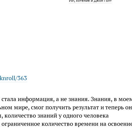
ИИ, хотение и Джон Голт
knroll/363
 стала информация, а не знания. Знания, в мое
ьном мире, смог получить результат и теперь он
м, количество знаний у одного человека
а ограниченное количество времени на освоени