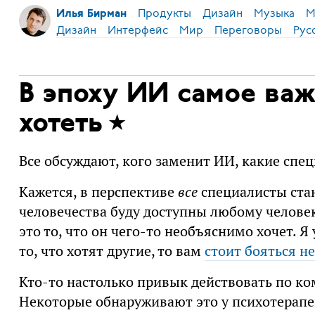
Продукты
Дизайн
Музыка
М
Илья Бирман
Дизайн
Интерфейс
Мир
Переговоры
Рус
В эпоху ИИ самое важ
хотеть
Все обсуждают, кого заменит ИИ, какие спе
Кажется, в перспективе
все
специалисты стан
человечества буду доступны любому человек
это то, что он чего-то необъяснимо хочет. Я
то, что хотят другие, то вам
стоит бояться н
Кто-то настолько привык действовать по кома
Некоторые обнаруживают это у психотерапевт