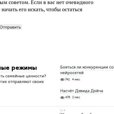
ным советом. Если в вас нет очевидного
 начать его искать, чтобы остаться
Отправить
Бояться ли конкуренции с
ные режимы
нейросетей
ть семейные ценности?
742
4 мес
угих отправляют своих
Насчёт Дэвида Дойча
478
2 мес
⌥ →