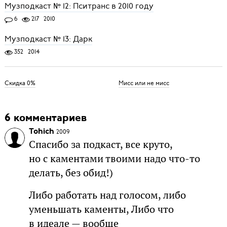
Музподкаст № 12: Пситранс в 2010 году
6
217
2010
Музподкаст № 13: Дарк
352
2014
Скидка 0%
Мисс или не мисс
6 комментариев
Tohich
2009
Спасибо за подкаст, все круто,
но с каментами твоими надо что-то
делать, без обид!)
Либо работать над голосом, либо
уменьшать каменты, Либо что
в идеале — вообще