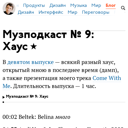
Продукты
Дизайн
Музыка
Мир
я Бирман
Блог
Дизайн
Интерфейс
Мир
Переговоры
Русск
Музподкаст № 9:
Хаус
В
девятом выпуске
— всякий разный хаус,
открытый мною в последнее время (дамп),
а также презентация моего трека
Come With
Me
. Длительность выпуска — 1 час.
Музподкаст № 9: Хаус
00:02 Beltek: Belina
много