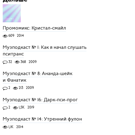
Промомикс: Кристал-смайл
609
2014
Музподкаст № 1: Как я начал слушать
пситранс
32
368
2009
Музподкаст № 8: Ананда-шейк
и Фанатик
2
213
2009
Музподкаст № 16: Дарк-пси-прог
2
1,5K
2019
Музподкаст № 14: Утренний фулон
1,1K
2014