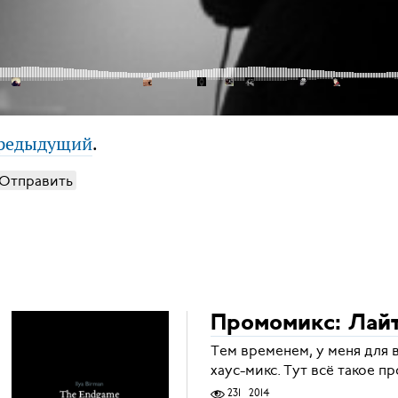
редыдущий
.
Отправить
Промомикс: Лай
Тем временем, у меня для 
хаус-микс. Тут всё такое п
231
2014