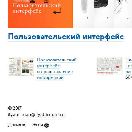
Пользовательский интерфейс
Пользовательский
Пл
интерфейс
Ти
и представление
ра
информации
60
© 2017
ilyabirman@ilyabirman.ru
Движок —
Эгея