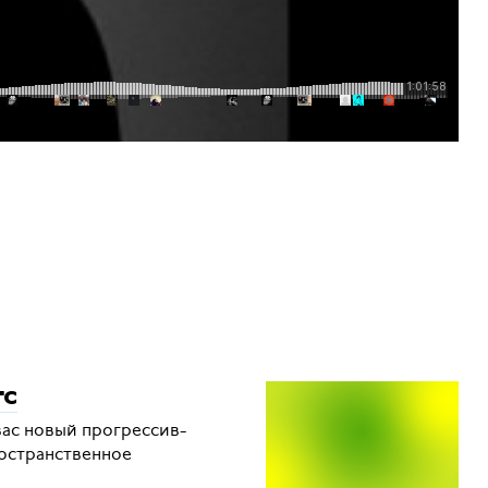
тс
вас новый прогрессив-
ространственное