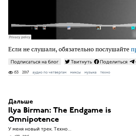
Если не слушали, обязательно послушайте
п
Подписаться на блог
Твитнуть
Поделиться
153
2017
аудио по четвергам
миксы
музыка
техно
Дальше
Ilya Birman: The Endgame is
Omnipotence
У меня новый трек. Техно...