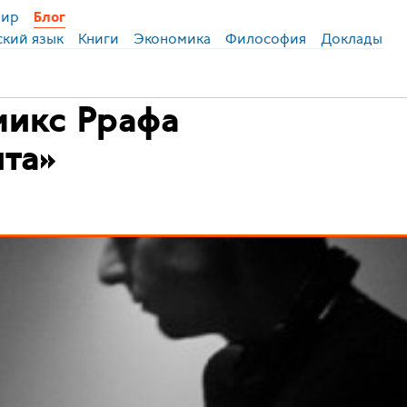
ир
Блог
ский язык
Книги
Экономика
Философия
Доклады
микс Ррафа
та»