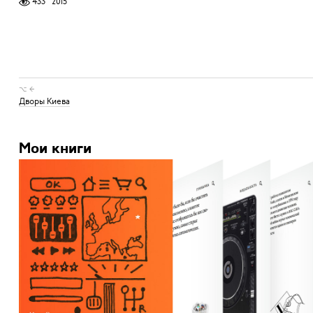
433
2015
⌥ ←
Дворы Киева
Мои книги