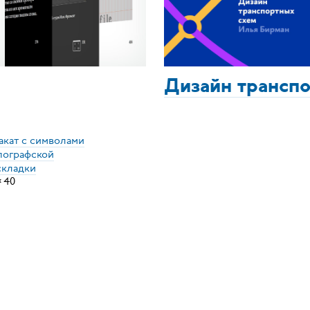
Дизайн трансп
акат с символами
пографской
складки
×
40