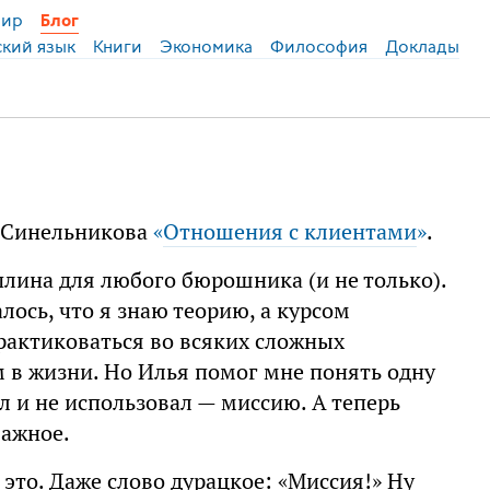
ир
Блог
ский язык
Книги
Экономика
Философия
Доклады
и Синельникова
«
Отношения с клиентами
»
.
лина для любого бюрошника (и не только).
лось, что я знаю теорию, а курсом
рактиковаться во всяких сложных
 в жизни. Но Илья помог мне понять одну
 и не использовал — миссию. А теперь
важное.
 это. Даже слово дурацкое: «Миссия!» Ну