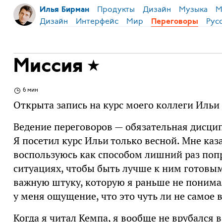
Продукты
Дизайн
Музыка
М
Илья Бирман
Дизайн
Интерфейс
Мир
Рус
Переговоры
Миссия
6 мин
Открыта запись на курс моего коллеги Иль
Ведение переговоров — обязательная дисцип
Я посетил курс Ильи только весной. Мне каза
воспользуюсь как способом лишний раз поп
ситуациях, чтобы быть лучше к ним готовым
важную штуку, которую я раньше не понимал
у меня ощущение, что это чуть ли не самое 
Когда я читал Кемпа, я вообще не врубался в