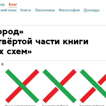
ир
Блог
ский язык
Книги
Экономика
Философия
Доклады
ород»
твёртой части книги
х схем»