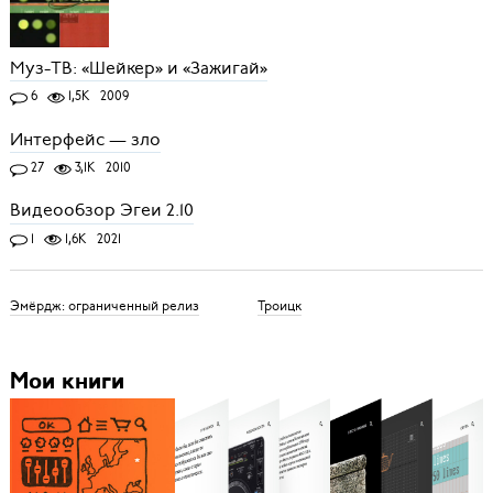
Муз-ТВ: «Шейкер» и «Зажигай»
6
1,5K
2009
Интерфейс — зло
27
3,1K
2010
Видеообзор Эгеи 2.10
1
1,6K
2021
Эмёрдж: ограниченный релиз
Троицк
Мои книги