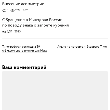
Внесение асимметрии
3
2,2K
2021
Обращение в Минздрав России
по поводу знака о запрете курения
3,6K
2023
Типографская раскладка 3.9
Аудио по четвергам: Stoppage Time
с фиксом цвета иконки для Мака
Ваш комментарий