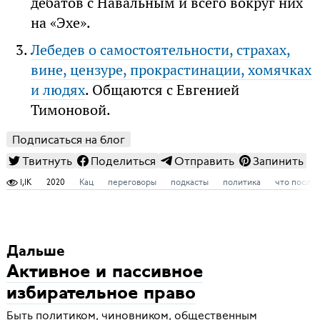
дебатов с Навальным и всего вокруг них
на «Эхе».
Лебедев о самостоятельности, страхах,
вине, цензуре, прокрастинации, хомячках
и людях
. Общаются с Евгенией
Тимоновой.
Подписаться на блог
Твитнуть
Поделиться
Отправить
Запинить
1,1K
2020
Кац
переговоры
подкасты
политика
что послу
Дальше
Активное и пассивное
избирательное право
Быть политиком, чиновником, общественным