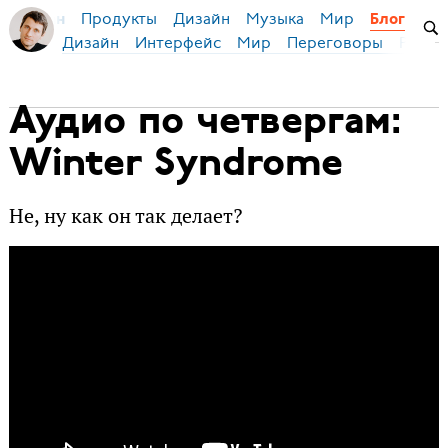
Продукты
Дизайн
Музыка
Мир
я Бирман
Блог
Дизайн
Интерфейс
Мир
Переговоры
Русск
Аудио по четвергам:
Winter Syndrome
Не, ну как он так делает?