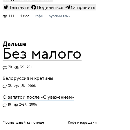
Твитнуть
Поделиться
Отправить
444
4 мес
кофе
русский язык
Дальше
Без малого
70
3K
2011
Белоруссия и кретины
38
1,5K
2008
О запятой после «С уважением»
10
242K
2006
Москва, давай-ка потише
Кофе и наращения