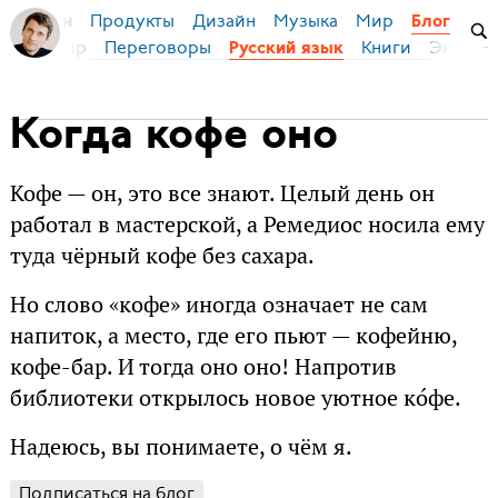
Продукты
Дизайн
Музыка
Мир
я Бирман
Блог
ейс
Мир
Переговоры
Книги
Эконом
Русский язык
Когда кофе оно
Кофе — он, это все знают. Целый день он
работал в мастерской, а Ремедиос носила ему
туда чёрный кофе без сахара.
Но слово «кофе» иногда означает не сам
напиток, а место, где его пьют — кофейню,
кофе-бар. И тогда оно оно! Напротив
библиотеки открылось новое уютное ко́фе.
Надеюсь, вы понимаете, о чём я.
Подписаться на блог