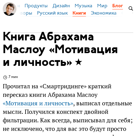
Продукты
Дизайн
Музыка
Мир
я Бирман
Блог
Переговоры
Русский язык
Экономика
Фило
Книги
Книга Абрахама
Маслоу «Мотивация
и личность»
7 мин
Прочитал на «Смартридинге» краткий
пересказ книги Абрахама Маслоу
«
Мотивация и личность
»
, выписал отдельные
мысли. Получился конспект двойной
фильтрации. Как всегда, выписывал для себя;
не исключено, что для вас это будут просто