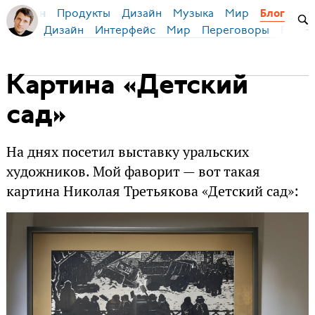
Продукты
Дизайн
Музыка
Мир
я Бирман
Блог
Дизайн
Интерфейс
Мир
Переговоры
Русск
Картина «Детский
сад»
На днях посетил выставку уральских
художников. Мой фаворит — вот такая
картина Николая Третьякова «Детский сад»: