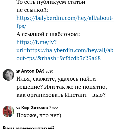
То есть публикуем статьи
не ссылкой:
https://balyberdin.com/hey/all/about-
fps/
А ссылкой с шаблоном:
https://t.me/iv?
url=https://balyberdin.com/hey/all/ab
out-fps/&rhash=9cfdcdb3c29a68
Anton DAS
2020
Илья, скажите, удалось найти
решение? Или так же не понятно,
как организовать Инстант—вью?
Кир Зятьков
7 мес
Похоже, что нет)
Ваш комментарий