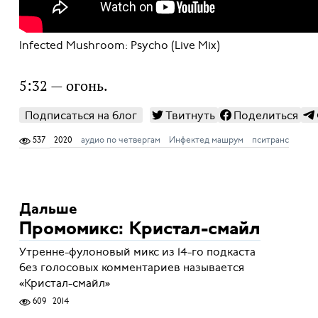
Infected Mushroom: Psycho (Live Mix)
5:32 — огонь.
Подписаться на блог
Твитнуть
Поделиться
537
2020
аудио по четвергам
Инфектед машрум
пситранс
Дальше
Промомикс: Кристал-смайл
Утренне-фулоновый микс из 14-го подкаста
без голосовых комментариев называется
«Кристал-смайл»
609
2014