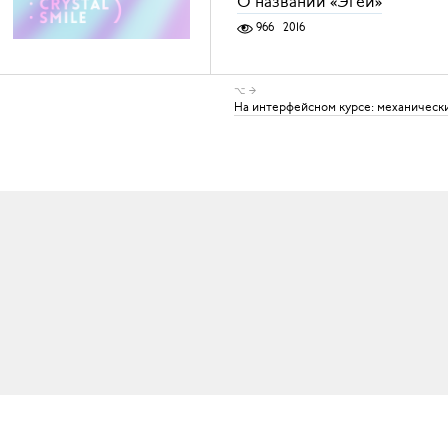
О названии «Эгеи»
966
2016
⌥ →
На интерфейсном курсе: механическ