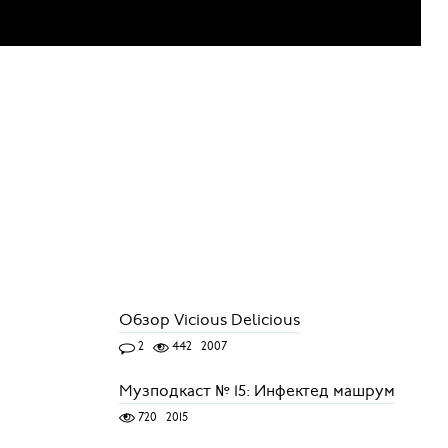
Обзор Vicious Delicious
2
442
2007
Музподкаст № 15: Инфектед машрум
720
2015