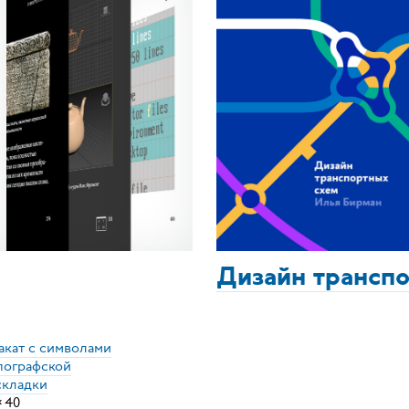
Дизайн трансп
акат с символами
пографской
складки
×
40