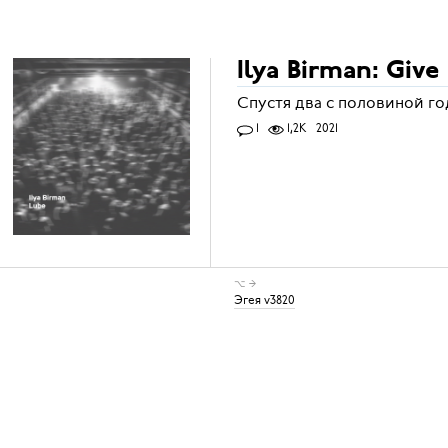
Ilya Birman: Giv
Спустя два с половиной го
1
1,2K
2021
⌥ →
Эгея v3820