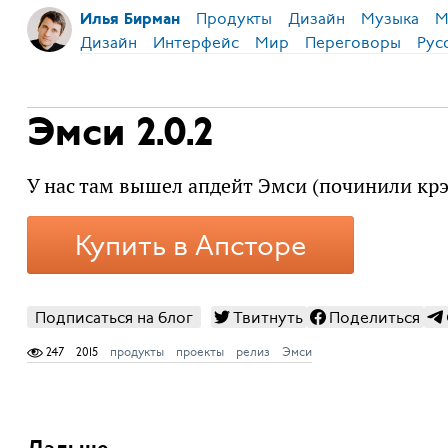
Продукты
Дизайн
Музыка
М
Илья Бирман
Дизайн
Интерфейс
Мир
Переговоры
Рус
Эмси 2.0.2
У нас там вышел апдейт Эмси (починили кр
Купить в Апсторе
Подписаться на блог
Твитнуть
Поделиться
247
2015
продукты
проекты
релиз
Эмси