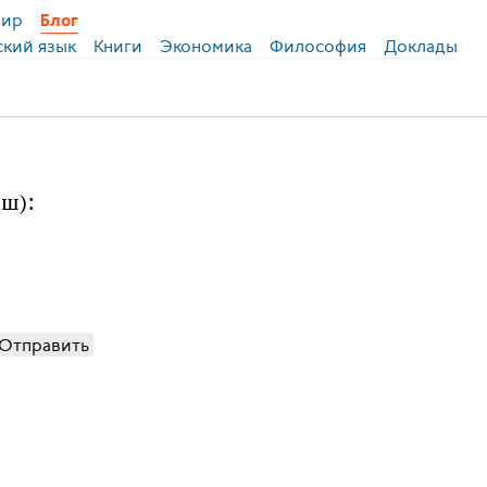
ир
Блог
ский язык
Книги
Экономика
Философия
Доклады
эш):
Отправить