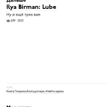
Дальше
Ilya Birman: Lube
Ну и ещё трек вам
639
2023
⌥ ←
Книга Генриха Альтшуллера «Найти идею»