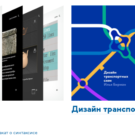
Дизайн трансп
акат о синтаксисе