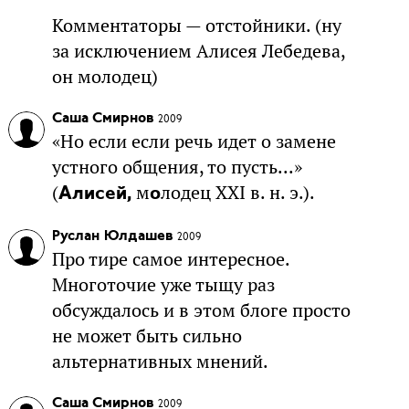
Комментаторы — отстойники. (ну
за исключением Алисея Лебедева,
он молодец)
Саша Смирнов
2009
«Но если если речь идет о замене
устного общения, то пусть...»
(
м
лодец XXI в. н. э.).
Алисей,
о
Руслан Юлдашев
2009
Про тире самое интересное.
Многоточие уже тыщу раз
обсуждалось и в этом блоге просто
не может быть сильно
альтернативных мнений.
Саша Смирнов
2009