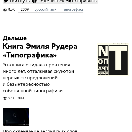
Твитнуть
Поделиться
Отправить
8,3K
2009
русский язык
типографика
Дальше
Книга Эмиля Рудера
«Типографика»
Эта книга ожидала прочтения
много лет, отталкивая скукотой
первых же предложений
и безынтересностью
собственной типографики
5,8K
2014
Про склеивание английских слов