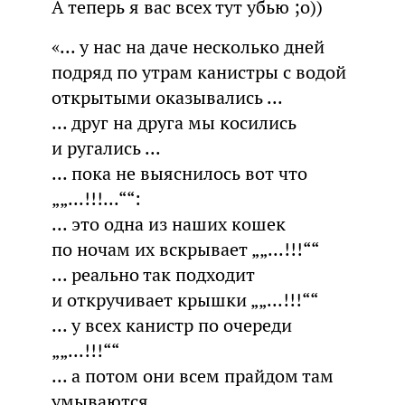
А теперь я вас всех тут убью ;о))
«... у нас на даче несколько дней
подряд по утрам канистры с водой
открытыми оказывались ...
... друг на друга мы косились
и ругались ...
... пока не выяснилось вот что
„„...!!!...““:
... это одна из наших кошек
по ночам их вскрывает „„...!!!““
... реально так подходит
и откручивает крышки „„...!!!““
... у всех канистр по очереди
„„...!!!““
... а потом они всем прайдом там
умываются ...