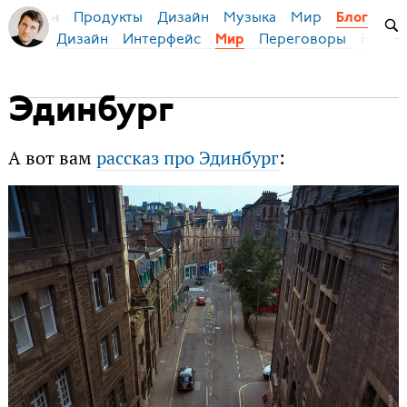
Продукты
Дизайн
Музыка
Мир
я Бирман
Блог
Дизайн
Интерфейс
Переговоры
Русски
Мир
Эдинбург
А вот вам
рассказ про Эдинбург
: