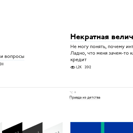
Некратная вели
Не могу понять, почему ин
Ладно, что меня зачем-то 
и вопросы
кредит
011
1,2K
2012
⌥ →
Правда из детства