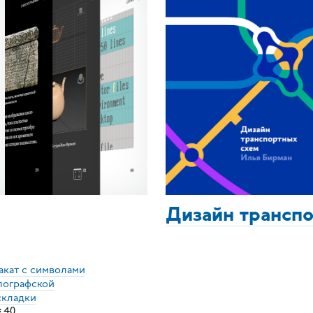
Дизайн трансп
акат с символами
пографской
складки
×
40