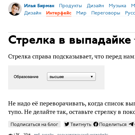
Продукты
Дизайн
Музыка
М
Илья Бирман
Дизайн
Мир
Переговоры
Рус
Интерфейс
Стрелка в выпадайке
Стрелка справа подсказывает, что перед на
Не надо её переворачивать, когда список вы
тупо. Не делайте так, оставьте стрелку в пок
Подписаться на блог
Твитнуть
Поделиться
1,3K
2014
веб-дизайн
пользовательский интерфейс