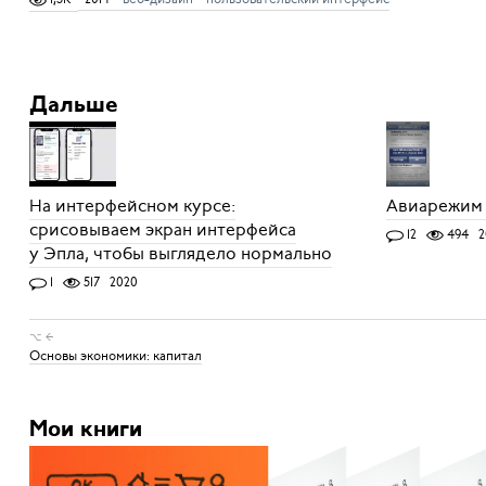
Дальше
На интерфейсном курсе:
Авиарежим 
срисовываем экран интерфейса
12
494
2
у Эпла, чтобы выглядело нормально
1
517
2020
⌥ ←
Основы экономики: капитал
Мои книги