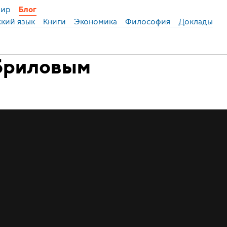
ир
Блог
ский язык
Книги
Экономика
Философия
Доклады
убриловым