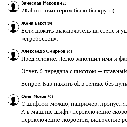
Вячеслав Макодин
2011
2Kalan с твиттером было бы круто)
Женя Бакст
2011
Если нажать выключатель на стене и уд
«стробоскоп».
Александр Смирнов
2011
Предисловие. Легко заполнил имя и фа
Ответ. 5 передача с шифтом — плавный 
Вопрос. Как нажать ok в телике без пул
Олег Мохов
2011
С шифтом можно, например, пропустить
А в машине шифт+переключение скорос
переключение скоростей, включение р