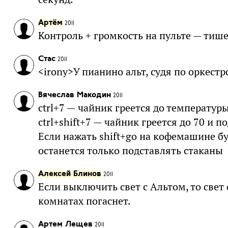
Артём
2011
Контроль + громкость на пульте — тиш
Стас
2011
<irony>У пианино альт, судя по оркестр
Вячеслав Макодин
2011
ctrl+7 — чайник греется до температур
ctrl+shift+7 — чайник греется до 70 и 
Если нажать shift+go на кофемашине бу
останется только подставлять стаканы
Алексей Блинов
2011
Если выключить свет с Альтом, то свет
комнатах погаснет.
Артем Лещев
2011