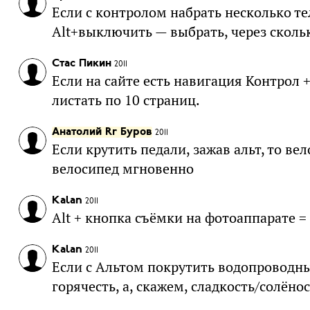
Если с контролом набрать несколько т
Alt+выключить — выбрать, через сколько
Стас Пикин
2011
Если на сайте есть навигация Контрол 
листать по 10 страниц.
Анатолий Rr Буров
2011
Если крутить педали, зажав альт, то в
велосипед мгновенно
Kalan
2011
Alt + кнопка съёмки на фотоаппарате =
Kalan
2011
Если с Альтом покрутить водопроводные
горячесть, а, скажем, сладкость/солёнос