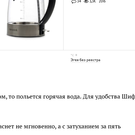
34
3,3K
2016
⌥ →
Эгея без реестра
м, то польется горячая вода. Для удобства Ши
снет не мгновенно, а с затуханием за пять