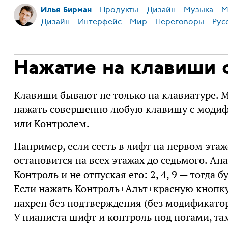
Продукты
Дизайн
Музыка
М
Илья Бирман
Дизайн
Интерфейс
Мир
Переговоры
Рус
Нажатие на клавиши 
Клавиши бывают не только на клавиатуре. М
нажать совершенно любую клавишу с моди
или Контролем.
Например, если сесть в лифт на первом этаж
остановится на всех этажах до седьмого. Ан
Контроль и не отпуская его: 2, 4, 9 — тогда
Если нажать Контроль+Альт+красную кнопку 
нахрен без подтверждения (без модификатор
У пианиста шифт и контроль под ногами, там 