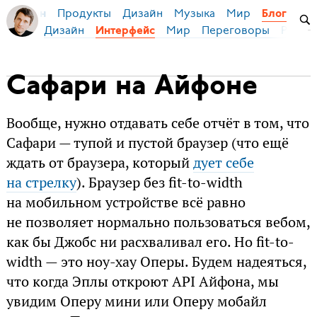
Продукты
Дизайн
Музыка
Мир
я Бирман
Блог
Дизайн
Мир
Переговоры
Русски
Интерфейс
Сафари на Айфоне
Вообще, нужно отдавать себе отчёт в том, что
Сафари — тупой и пустой браузер (что ещё
ждать от браузера, который
дует себе
на стрелку
). Браузер без fit-to-width
на мобильном устройстве всё равно
не позволяет нормально пользоваться вебом,
как бы Джобс ни расхваливал его. Но fit-to-
width — это ноу-хау Оперы. Будем надеяться,
что когда Эплы откроют API Айфона, мы
увидим Оперу мини или Оперу мобайл