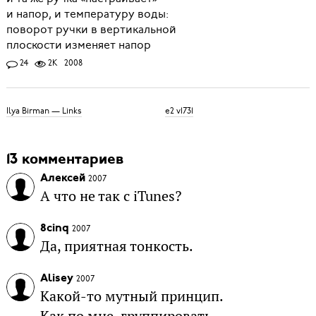
и напор, и температуру воды:
поворот ручки в вертикальной
плоскости изменяет напор
24
2K
2008
Ilya Birman — Links
e2 v1731
13 комментариев
Алексей
2007
А что не так с iTunes?
8cinq
2007
Да, приятная тонкость.
Alisey
2007
Какой-то мутный принцип.
Как по мне, группировать