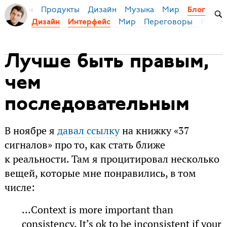
Продукты
Дизайн
Музыка
Мир
я Бирман
Блог
Мир
Переговоры
Русски
Дизайн
Интерфейс
Лучше быть правым,
чем
последовательным
В ноябре я
давал ссылку
на книжку «37
сигналов» про то, как стать ближе
к реальности. Там я процитировал несколько
вещей, которые мне понравились, в том
числе:
…Context is more important than
consistency. It’s ok to be inconsistent if your