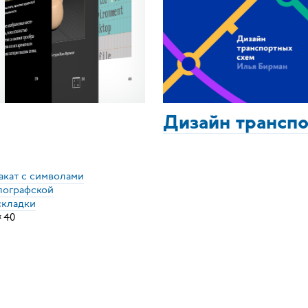
Дизайн трансп
акат с символами
пографской
складки
×
40