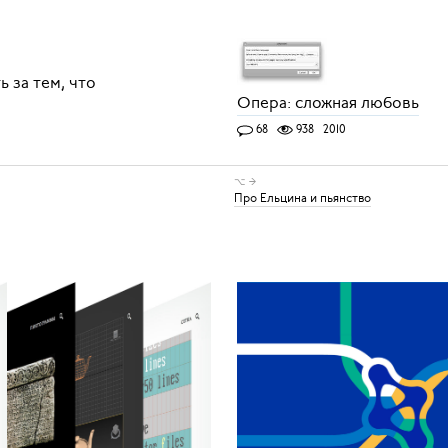
 за тем, что
Опера: сложная любовь
68
938
2010
⌥ →
Про Ельцина и пьянство