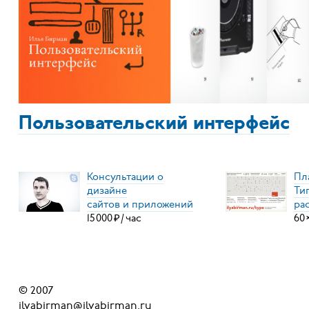
Пользовательский интерфейс
Консультации о
Пл
дизайне
Ти
сайтов и приложений
ра
15
000
₽
/
час
60
© 2007
ilyabirman@ilyabirman.ru