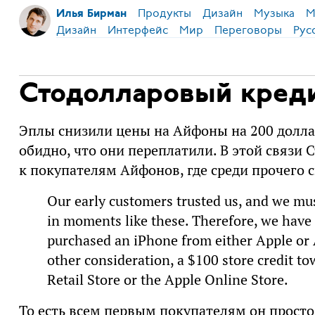
Продукты
Дизайн
Музыка
М
Илья Бирман
Дизайн
Интерфейс
Мир
Переговоры
Рус
Стодолларовый креди
Эплы снизили цены на Айфоны на 200 долла
обидно, что они переплатили. В этой связи 
к покупателям Айфонов, где среди прочего с
Our early customers trusted us, and we must
in moments like these. Therefore, we have
purchased an iPhone from either Apple or 
other consideration, a $100 store credit t
Retail Store or the Apple Online Store.
То есть всем первым покупателям он просто