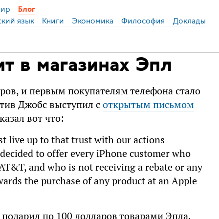
ир
Блог
ский язык
Книги
Экономика
Философия
Доклады
т в магазинах Эпл
ров, и первым покупателям телефона стало
Стив Джобс выступил с
открытым письмом
казал вот что:
 live up to that trust with our actions
 decided to offer every iPhone customer who
AT&T, and who is not receiving a rebate or any
owards the purchase of any product at an Apple
 подарил по 100 долларов товарами Эпла.