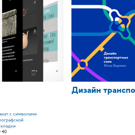
Дизайн трансп
акат с символами
пографской
складки
×
40