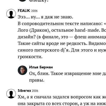
FEALIK
2006
Эээ... ну... я даж не знаю.
В сопроводительном тексте написано: «
Лого (Дракон), остальное hand-made. В
дизайн? (в финале, это — флеш анимаци
Такие сайты вроде не редкость. Видимо
самого питерского dj’я. Для этого и н
громкости.
Илья Бирман
Ох, блин. Такое извращение мне да
правы.
Siberex
2006
Хм, а я сначала задался вопросом как 
она закрыта со всех сторон, а уж на и