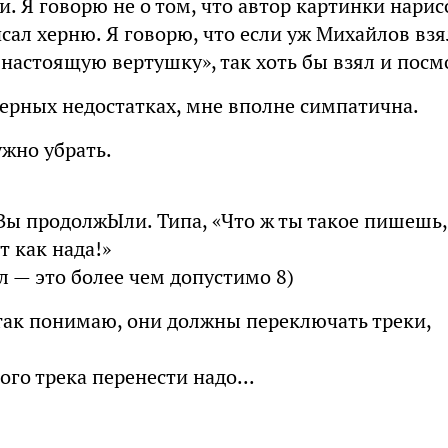
. Я говорю не о том, что автор картинки нарис
исал херню. Я говорю, что если уж Михайлов взя
л настоящую вертушку», так хоть бы взял и посм
нерных недостатках, мне вполне симпатична.
ужно убрать.
 Вы продолжЫли. Типа, «Что ж ты такое пишешь,
 как нада!»
л — это более чем допустимо 8)
так понимаю, они должны переключать треки,
го трека перенести надо...