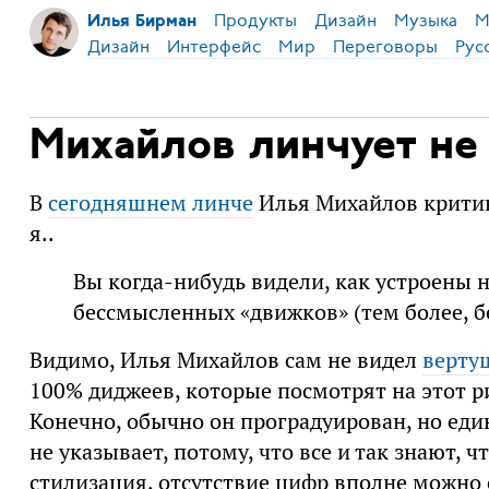
Продукты
Дизайн
Музыка
М
Илья Бирман
Дизайн
Интерфейс
Мир
Переговоры
Рус
Михайлов линчует не
В
сегодняшнем линче
Илья Михайлов критико
я..
Вы когда-нибудь видели, как устроены
бессмысленных «движков» (тем более, б
Видимо, Илья Михайлов сам не видел
верту
100% диджеев, которые посмотрят на этот ри
Конечно, обычно он проградуирован, но еди
не указывает, потому, что все и так знают, 
стилизация, отсутствие цифр вполне можно