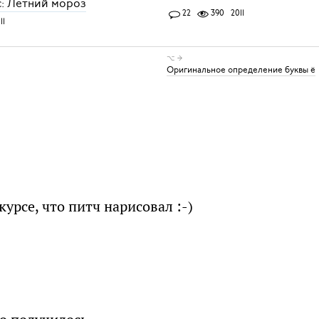
: Летний мороз
22
390
2011
11
⌥ →
Оригинальное определение буквы ё
курсе, что питч нарисовал :-)