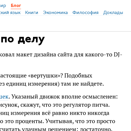
ир
Блог
ский язык
Книги
Экономика
Философия
Доклады
 по делу
вал макет дизайна сайта для какого-то DJ-
 настоящие «вертушки»? Подобных
ез единиц измерения) там не найдете.
шек
. Указаный движок вполне осмысленен:
сунок, скажут, что это регулятор питча.
ниц измерения всё равно никто никогда
что это проценты. Учитывая, что это просто
 считать удачным решением: достаточно,