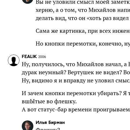
Вы не уловили смысл моей заметки
херню, а о том, что Михайлов нап
делать вид, что он «хоть раз виде
Сама же картинка, при всех инже
Но кнопки перемотки, конечно, н
FEALIK
2006
Ну, получилось, что Михайлов начал, а
дурак неумный? Вертушек не видел? Вот
Ну, видимо я и вправду не уловил смыс
И зачем кнопки перемотки убирать? Я 
вшЫтые во флешку.
А вот статус-бар времени проигрываемо
Илья Бирман
Флешку?