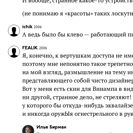
И вообще, странное какое-то устройств
(не понимаю я «красоты» таких лоскут
ichik
2006
А ведь было бы клево — работающий пи
FEALIK
2006
Я, конечно, к вертушкам доступа не име
поэтому мне непонятно такое трепетно
на мой взгляд, размышление на тему и
представляющего собой чисто дизайнер
Вот у меня есть скин для Винампа в вид
ни другой, странное дело, не стреляют!
у которого бы откуда-нибудь эквалайзе
и никогда оружЫя огнестрельного в рук
Илья Бирман