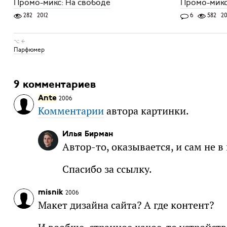
Промо-микс: На свободе
Промо-микс
282
2012
6
582
20
⌥ ←
Парфюмер
9 комментариев
Ante
2006
Комментарии
автора картинки.
Илья Бирман
Автор-то, оказывается, и сам не в 
Спасибо за ссылку.
misnik
2006
Макет дизайна сайта? А где контент?