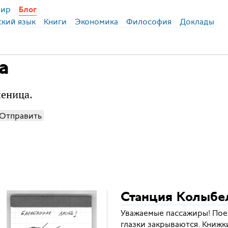
ир
Блог
ский язык
Книги
Экономика
Философия
Доклады
а
леница.
Отправить
Станция Колыбе
Уважаемые пассажиры! Пое
глазки закрываются. Книжк