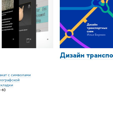
Дизайн трансп
акат с символами
пографской
складки
×
40