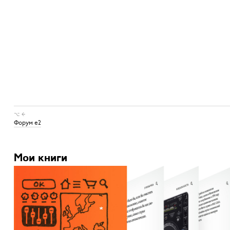
⌥ ←
Форум e2
Мои книги