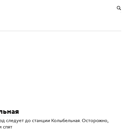
льная
зд следует до станции Колыбельная. Осторожно,
и спят