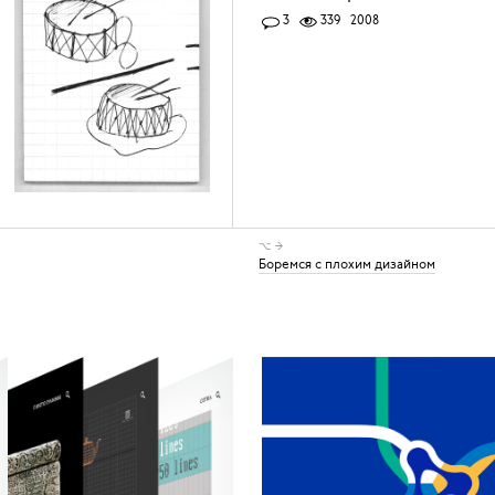
3
339
2008
⌥ →
Боремся с плохим дизайном