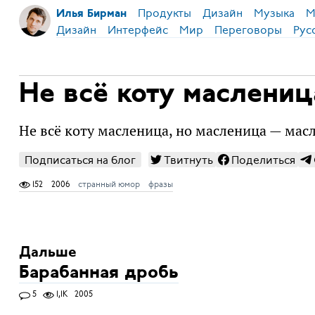
Продукты
Дизайн
Музыка
М
Илья Бирман
Дизайн
Интерфейс
Мир
Переговоры
Рус
Не всё коту маслениц
Не всё коту масленица, но масленица — мас
Подписаться на блог
Твитнуть
Поделиться
152
2006
странный юмор
фразы
Дальше
Барабанная дробь
5
1,1K
2005